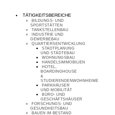
Zum
Inhalt
wechseln
TÄTIGKEITSBEREICHE
BILDUNGS- UND
SPORTSTÄTTEN
TANKSTELLENBAU
INDUSTRIE UND
GEWERBEBAU
QUARTIERSENTWICKLUNG
STADTPLANUNG
UND STÄDTEBAU
WOHNUNGSBAU
HANDELSIMMOBILIEN
HOTEL,
BOARDINGHOUSE
&
STUDIERENDENWOHNHEIME
PARKHÄUSER
UND MOBILITÄT
BÜRO- UND
GESCHÄFTSHÄUSER
FORSCHUNGS- UND
GESUNDHEITSBAU
BAUEN IM BESTAND