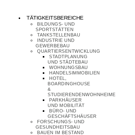
Zum
Inhalt
wechseln
TÄTIGKEITSBEREICHE
BILDUNGS- UND
SPORTSTÄTTEN
TANKSTELLENBAU
INDUSTRIE UND
GEWERBEBAU
QUARTIERSENTWICKLUNG
STADTPLANUNG
UND STÄDTEBAU
WOHNUNGSBAU
HANDELSIMMOBILIEN
HOTEL,
BOARDINGHOUSE
&
STUDIERENDENWOHNHEIME
PARKHÄUSER
UND MOBILITÄT
BÜRO- UND
GESCHÄFTSHÄUSER
FORSCHUNGS- UND
GESUNDHEITSBAU
BAUEN IM BESTAND